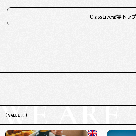
ClassLive留学トッ
WE ARE 
VALUE
COUNTRY
GLOBAL
PHILIPPINES
SOUTH KORE