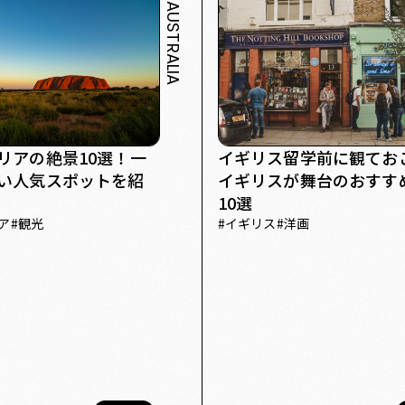
AUSTRALIA
留学費用
ワーホリ
高校留学
韓国語学習
ャンプ
高校留学
アイルランド
マルタ
ワーホリ
語学堂
フード
お
留学準備
留学費用
海外ドラマ
洋画
パッキング
リアの絶景10選！一
イギリス留学前に観てお
い人気スポットを紹
イギリスが舞台のおすす
> > 閉じる < <
10選
ア
#
観光
#
イギリス
#
洋画