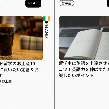
READ
留学前
IRELAND
留学中に英語を上達させる
ド留学のお土産10
コツ！英語力を伸ばすた
に買いたい定番＆お
識したいポイント
介
#
お土産