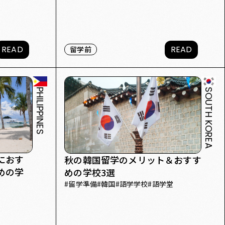
READ
READ
留学前
PHILIPPINES
SOUTH KOREA
におす
秋の韓国留学のメリット＆おすす
めの学
めの学校3選
#
留学準備
#
韓国
#
語学学校
#
語学堂