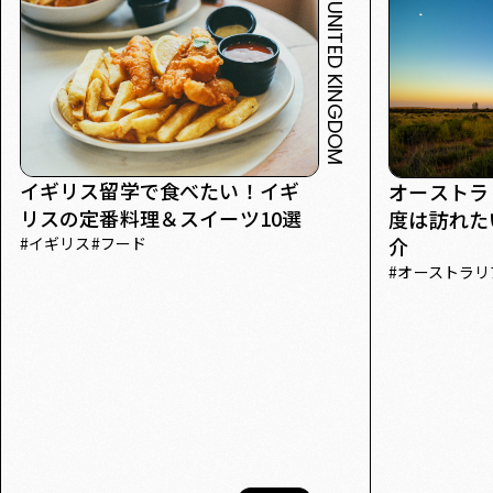
UNITED KINGDOM
BLOG CATEGORY
留学前
留学中
留学後
英語学習
オーストラリア
イギリス
ジュニアキ
HASHTAG
ドバイ
韓国
英語学習
留学アプリ
絞り込みをリセット
イギリス留学で食べたい！イギ
オーストラ
リスの定番料理＆スイーツ10選
度は訪れた
#
イギリス
#
フード
介
#
オーストラリ