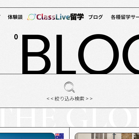
プ
体験談
ブログ
各種留学サ
BLOG
0
< < 絞り込み検索 > >
THE GLO
A
DUBAI
MALTA
UNITED KINGDOM
AUSTRALIA
CANADA
UNI