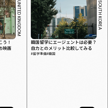
UNITED KINGDOM
SOUTH KOREA
土産
ESIM
ポッドキャスト
観光
語学学校
フィリピン
こう！
韓国留学にエージェントは必要？
め映画
自力とのメリット比較してみる
#
留学準備
#
韓国