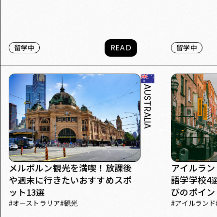
READ
留学中
留学中
AUSTRALIA
アイルラン
メルボルン観光を満喫！放課後
語学学校4
や週末に行きたいおすすめスポ
びのポイン
ット13選
#
アイルランド
#
オーストラリア
#
観光