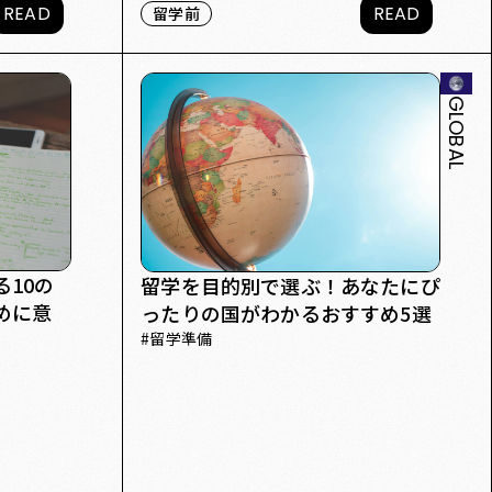
READ
READ
留学前
GLOBAL
10の
留学を目的別で選ぶ！あなたにぴ
めに意
ったりの国がわかるおすすめ5選
#
留学準備