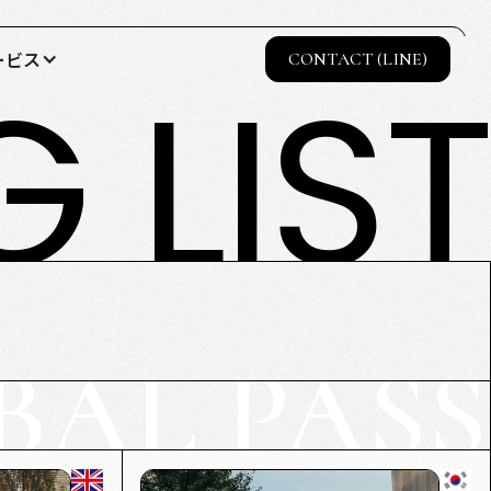
ービス
CONTACT (LINE)
 LIST
BAL PASS
TED STATES
NEW ZEALAND
IRELAND